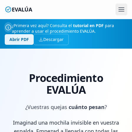
EVALÚA
Abri
¿Primera vez aquí? Consulta el
tutorial en PDF
para
aprender a usar el procedimiento EVALÚA.
Abrir PDF
Descargar
Procedimiento
EVALÚA
¿Vuestras quejas
cuánto pesan
?
Imaginad una mochila invisible en vuestra
espalda. Empezad a llenarla con todas las